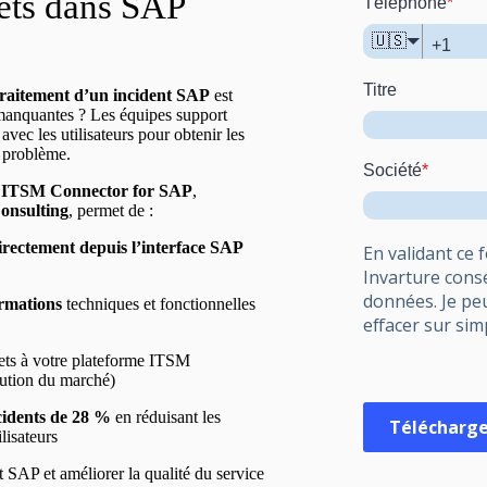
lets dans SAP
Téléphone
*
🇺🇸
Titre
raitement d’un incident SAP
est
 manquantes ? Les équipes support
vec les utilisateurs pour obtenir les
u problème.
Société
*
t
ITSM Connector for SAP
,
onsulting
, permet de :
directement depuis l’interface SAP
En validant ce 
Invarture cons
données. Je pe
ormations
techniques et fonctionnelles
effacer sur si
kets à votre plateforme ITSM
lution du marché)
ncidents de 28 %
en réduisant les
Télécharge
ilisateurs
t SAP et améliorer la qualité du service